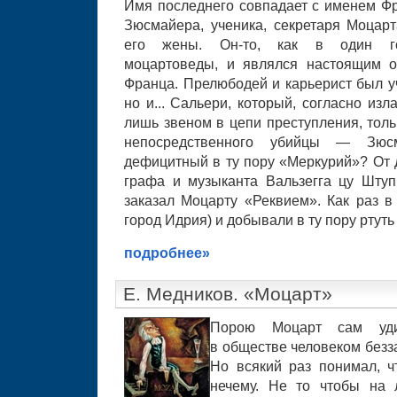
Имя последнего совпадает с именем Ф
Зюсмайера, ученика, секретаря Моцар
его жены. Он-то, как в один г
моцартоведы, и являлся настоящим о
Франца. Прелюбодей и карьерист был у
но и... Сальери, который, согласно из
лишь звеном в цепи преступления, тол
непосредственного убийцы — Зюс
дефицитный в ту пору «Меркурий»? От 
графа и музыканта Вальзегга цу Штупп
заказал Моцарту «Реквием». Как раз в
город Идрия) и добывали в ту пору ртуть
подробнее»
Е. Медников. «Моцарт»
Порою Моцарт сам уди
в обществе человеком без
Но всякий раз понимал, ч
нечему. Не то чтобы на