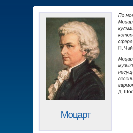
По мо
Моцар
кульм
котор
сфере
П. Чай
Моцар
музыки
несущ
весен
гармо
Д. Шо
Моцарт