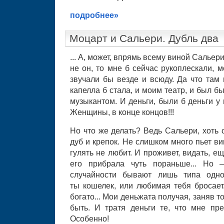
подробнее»
Моцарт и Сальери. Дубль два
... А, может, впрямь всему виной Сальер
не он, то мне б сейчас рукоплескали, 
звучали бы везде и всюду. Да что там 
капелла б стала, и моим театр, и был 
музыкантом. И деньги, были б деньги у 
Женщины, в конце концов!!!
Но что же делать? Ведь Сальери, хоть 
дуб и крепок. Не слишком много пьет в
гулять не любит. И проживет, видать, е
его прибрала чуть пораньше... Но 
случайности бывают лишь типа одн
ты кошелек, или любимая тебя бросает.
богато... Мои деньжата получая, заняв т
быть. И тратя деньги те, что мне пре
Особенно!