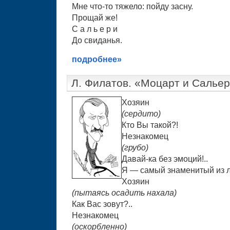
Мне что-то тяжело: пойду засну.
Прощай же!
С а л ь е р и
До свиданья.
подробнее»
Л. Филатов. «Моцарт и Салье
Хозяин
(сердито)
Кто Вы такой?!
Незнакомец
(грубо)
Давай-ка без эмоций!..
Я — самый знаменитый из л
Хозяин
(пытаясь осадить нахала)
Как Вас зовут?..
Незнакомец
(оскорбленно)