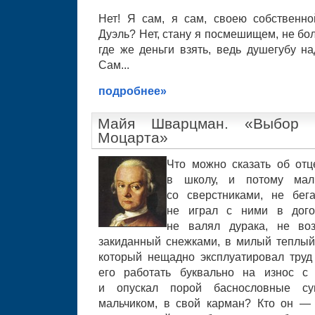
Нет! Я сам, я сам, своею собственно
Дуэль? Нет, стану я посмешищем, не бол
где же деньги взять, ведь душегубу на
Сам...
подробнее»
Майя Шварцман. «Выбор 
Моцарта»
Что можно сказать об отц
в школу, и потому ма
со сверстниками, не бег
не играл с ними в дого
не валял дурака, не во
закиданный снежками, в милый теплый 
который нещадно эксплуатировал труд 
его работать буквально на износ с 
и опускал порой баснословные су
мальчиком, в свой карман? Кто он — у