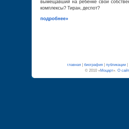
вымещавший на ребенке свои собстве
комплексы? Тиран, деспот?
подробнее»
главная
|
биография
|
публикации
|
© 2010 «
Моцарт
».
О сай