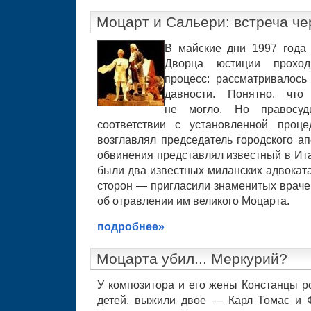
Моцарт и Сальери: встреча че
В майские дни 1997 года
Дворца юстиции прохо
процесс: рассматривалось
давности. Понятно, чт
не могло. Но правосу
соответствии с установленной проце
возглавлял председатель городского ап
обвинения представлял известный в Ит
были два известных миланских адвоката
сторон — пригласили знаменитых враче
об отравлении им великого Моцарта.
подробнее»
Моцарта убил... Меркурий?
У композитора и его жены Констанцы р
детей, выжили двое — Карл Томас и 