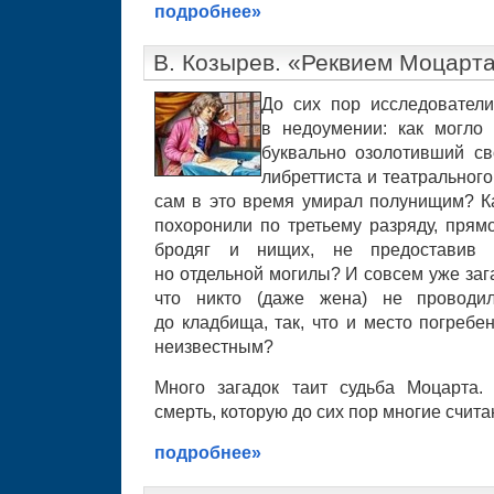
подробнее»
В. Козырев. «Реквием Моцарт
До сих пор исследовател
в недоумении: как могло 
буквально озолотивший с
либреттиста и театральног
сам в это время умирал полунищим? Ка
похоронили по третьему разряду, прям
бродяг и нищих, не предоставив 
но отдельной могилы? И совсем уже зага
что никто (даже жена) не проводи
до кладбища, так, что и место погребе
неизвестным?
Много загадок таит судьба Моцарта.
смерть, которую до сих пор многие счит
подробнее»