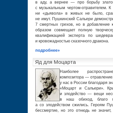
в аду, а вернее — про борьбу злато
с музыкальным чертом-отравителем. К 
ни «дьявола» в живых не было, сра
не имут. Пушкинский Сальери демонстри
7 смертных грехов, но в добавление
образом совмещает полную творчес
квалификацией эксперта по шедевра
и кровожадностью сказочного дракона.
подробнее»
Яд для Моцарта
Наиболее распростра
композитора — отравление
у нас в России благодаря 
«Моцарт и Сальери». Кр
и злодейство — вещи нес
в наш обиход, благо 
а со злодейством сжились. Героям Пуш
бессмертие, но это отнюдь не значит,