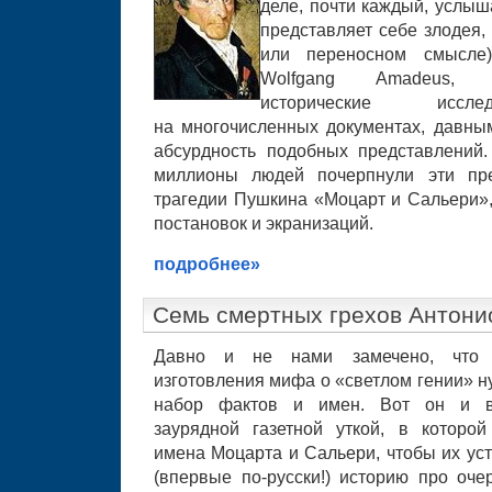
деле, почти каждый, услы
представляет себе злодея,
или переносном смысле)
Wolfgang Amadeus
исторические иссле
на многочисленных документах, давны
абсурдность подобных представлений.
миллионы людей почерпнули эти пре
трагедии Пушкина «Моцарт и Сальери»,
постановок и экранизаций.
подробнее»
Семь смертных грехов Антони
Давно и не нами замечено, что
изготовления мифа о «светлом гении» н
набор фактов и имен. Вот он и во
заурядной газетной уткой, в которо
имена Моцарта и Сальери, чтобы их уст
(впервые по-русски!) историю про оч