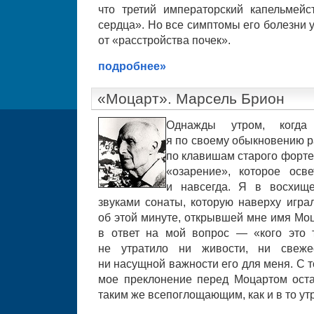
что третий императорский капельмейс
сердца». Но все симптомы его болезни у
от «расстройства почек».
подробнее»
«Моцарт». Марсель Брион
Однажды утром, когд
я по своему обыкновению р
по клавишам старого форт
«озарение», которое ос
и навсегда. Я в восхищ
звуками сонаты, которую наверху игра
об этой минуте, открывшей мне имя Мо
в ответ на мой вопрос — «кого это 
не утратило ни живости, ни свежес
ни насущной важности его для меня. С т
мое преклонение перед Моцартом оста
таким же всепоглощающим, как и в то ут