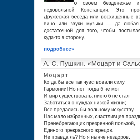
о своем безденежье и
недовольной Констанции. Это про
Дружеская беседа или восхищенные в
вино или звуки музыки — да любая
достаточной для того, чтобы постыл
куда-то в сторону.
подробнее»
А. С. Пушкин. «Моцарт и Саль
М о ц а р т
Когда бы все так чувствовали силу
Гармонии! Но нет: тогда б не мог
И мир существовать; никто б не стал
Заботиться о нуждах низкой жизни;
Все предались бы вольному искусству.
Нас мало избранных, счастливцев празд
Пренебрегающих презренной пользой,
Единого прекрасного жрецов.
Не правда ль? Но я нынче нездоров,