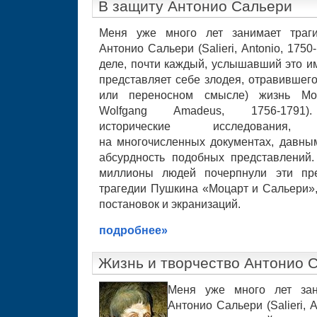
В защиту Антонио Сальери
Меня уже много лет занимает траги
Антонио Сальери (Salieri, Antonio,
1750-
деле, почти каждый, услышавший это и
представляет себе злодея, отравившего
или переносном смысле) жизнь Моц
Wolfgang Amadeus,
1756-1791).
исторические исследования,
на многочисленных документах, давны
абсурдность подобных представлений.
миллионы людей почерпнули эти пре
трагедии Пушкина «Моцарт и Сальери»,
постановок и экранизаций.
подробнее»
Жизнь и творчество Антонио 
Меня уже много лет зан
Антонио Сальери (Salieri, A