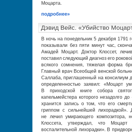
Моцарта.
подробнее»
Дэвид Вейс. «Убийство Моцар
В ночь на понедельник 5 декабря 1791 г
показывали без пяти минут час, сконч
Амадей Моцарт. Доктор Клоссет, лечи
поставил следующий диагноз его роково
всякого сомнения, тяжелая форма бр
Главный врач Всеобщей венской больн
Саллаба, приглашенный на консилиум д
определенностью заявил: «Моцарт ум
В приходской книге собора свято
капельмейстера которого незадолго до
хранится запись о том, что его смер
гриппом с сильнейшей лихорадкой». 
не лечил умирающего композитора, н
Клоссета, утверждал, что Моцарт
воспалительной лихорадки». В придвор