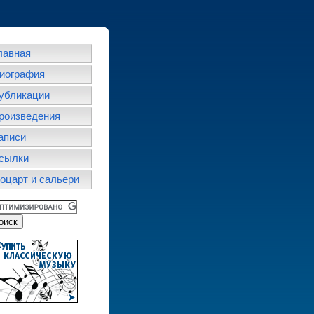
лавная
иография
убликации
роизведения
аписи
сылки
оцарт и сальери