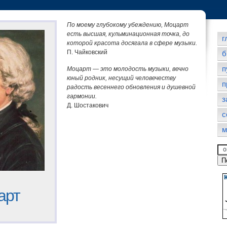
По моему глубокому убеждению, Моцарт
есть высшая, кульминационная точка, до
г
которой красота досягала в сфере музыки.
П. Чайковский
б
п
Моцарт — это молодость музыки, вечно
юный родник, несущий человечеству
п
радость весеннего обновления и душевной
гармонии.
з
Д. Шостакович
с
м
арт