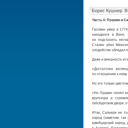
Борис Кушнер. В
Часть 4: Пушкин и С
Гассман умер в 1774
находился в Вене,
он подстроить несч
Сталин убил Михоэл
злодействе обладал 
Даже и внешность ита
«Достаточно взглян
по отношению к нему 
Но это только цветочк
«Но Пушкин понял не
кругозора и стремл
габсбургском дворе, о
Итак, Сальери не то
народ (заметим, так
швейцарский народ, 