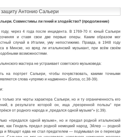
 защиту Антонио Сальери
альери. Совместимы ли гений и злодейство? (продолжение)
 году, через 4 года после инцидента. В
1769-70 гг.
юный Сальери
 сочиняя и ставя свои две первые оперы. Каким образом мог
астный случай в Италии, уму непостижимо. Правда, в 1948 году
са в Минске, но вряд ли итальянский музыкант, при всём своём
подобными возможностями.
льянского мастера не устраивает советского музыковеда:
уть на портрет Сальери, чтобы почувствовать, какими точными
являются слова «упрямо и надменно» (Бэлза, сс.38-39).
и:
 только эти черты характера Сальери, но и ту ограниченность его
ений, в результате которой он, ища „презренной пользы“ при
трёкся от родного народа и „предался одной музыке“» (с.39).
лько «предался одной музыке», но и предал родной итальянский
 же, как Гендель предал родной немецкий народ, Эйлер — родной
да и Моцарт едва не стал предателем — подумывал он о переезде