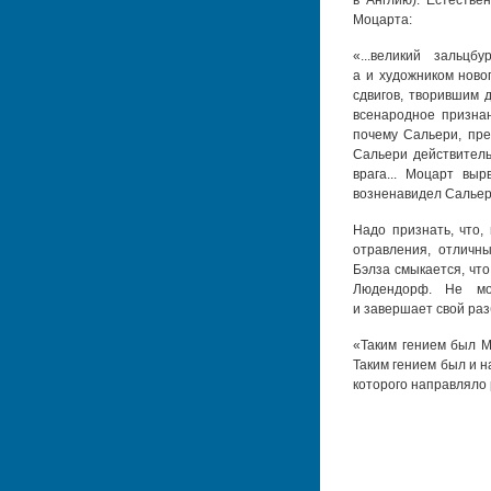
в Англию). Естестве
Моцарта:
«...великий зальц
а и художником ново
сдвигов, творившим 
всенародное признан
почему Сальери, пре
Сальери действитель
врага... Моцарт вы
возненавидел Сальери,
Надо признать, что,
отравления, отличн
Бэлза смыкается, чт
Людендорф. Не мо
и завершает свой ра
«Таким гением был М
Таким гением был и н
которого направляло 