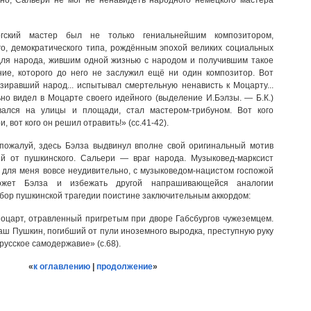
нно, Сальери не мог не ненавидеть народного немецкого мастера
бургский мастер был не только гениальнейшим композитором,
го, демократического типа, рождённым эпохой великих социальных
для народа, жившим одной жизнью с народом и получившим такое
ие, которого до него не заслужил ещё ни один композитор. Вот
зиравший народ... испытывал смертельную ненависть к Моцарту...
но видел в Моцарте своего идейного (выделение И.Бэлзы. — Б.К.)
рвался на улицы и площади, стал мастером-трибуном. Вот кого
 вот кого он решил отравить!» (сс.41-42).
 пожалуй, здесь Бэлза выдвинул вполне свой оригинальный мотив
ый от пушкинского. Сальери — враг народа. Музыковед-марксист
о для меня вовсе неудивительно, с музыковедом-нацистом госпожой
жет Бэлза и избежать другой напрашивающейся аналогии
збор пушкинской трагедии поистине заключительным аккордом:
оцарт, отравленный пригретым при дворе Габсбургов чужеземцем.
аш Пушкин, погибший от пули иноземного выродка, преступную руку
русское самодержавие» (с.68).
«
к оглавлению
|
продолжение
»