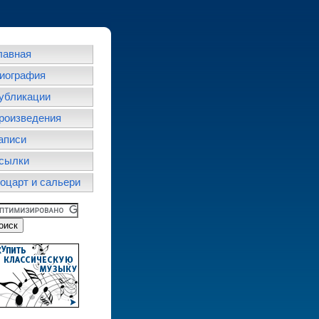
лавная
иография
убликации
роизведения
аписи
сылки
оцарт и сальери