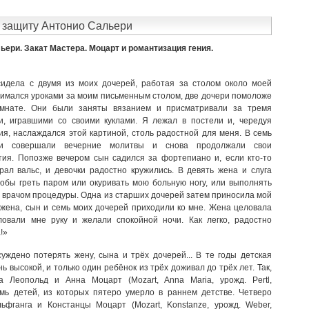
 защиту Антонио Сальери
льери. Закат Мастера. Моцарт и романтизация гения.
идела с двумя из моих дочерей, работая за столом около моей
нимался уроками за моим письменным столом, две дочери помоложе
омнате. Они были заняты вязанием и присматривали за тремя
и, игравшими со своими куклами. Я лежал в постели и, чередуя
я, наслаждался этой картиной, столь радостной для меня. В семь
и совершали вечерние молитвы и снова продолжали свои
ия. Попозже вечером сын садился за фортепиано и, если кто-то
грал вальс, и девочки радостно кружились. В девять жена и слуга
тобы греть паром или окуривать мою больную ногу, или выполнять
 врачом процедуры. Одна из старших дочерей затем приносила мой
а жена, сын и семь моих дочерей приходили ко мне. Жена целовала
ловали мне руку и желали спокойной ночи. Как легко, радостно
!»
уждено потерять жену, сына и трёх дочерей... В те годы детская
ь высокой, и только один ребёнок из трёх доживал до трёх лет. Так,
а Леопольд и Анна Моцарт (Mozart, Anna Maria, урожд. Pertl,
ь детей, из которых пятеро умерло в раннем детстве. Четверо
ьфганга и Констанцы Моцарт (Mozart, Konstanze, урожд. Weber,