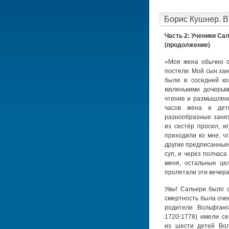
Борис Кушнер. В
Часть 2: Ученики Са
(продолжение)
«Моя жена обычно с
постели. Мой сын за
были в соседней к
маленькими дочерьм
чтение и размышлени
часов жена и дет
разнообразные занят
из сестёр просил, и
приходили ко мне, ч
другие предписанные
суп, и через полчас
меня, остальные це
пролетали эти вечера
Увы! Сальери было с
смертность была очен
родители Вольфганг
1720-1778)
имели сем
из шести детей Вол