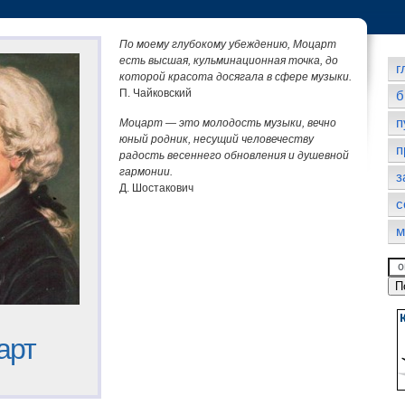
По моему глубокому убеждению, Моцарт
есть высшая, кульминационная точка, до
г
которой красота досягала в сфере музыки.
П. Чайковский
б
п
Моцарт — это молодость музыки, вечно
юный родник, несущий человечеству
п
радость весеннего обновления и душевной
гармонии.
з
Д. Шостакович
с
м
арт