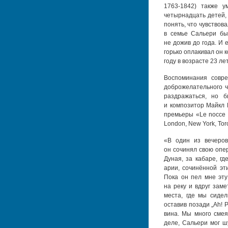
1763-1842)
также ум
четырнадцать детей, 
понять, что чувствов
в семье Сальери бы
не дожив до года. И
горько оплакивал он 
году в возрасте 23 лет.
Воспоминания совре
доброжелательного ч
раздражаться, но 
и композитор Майкл Ке
премьеры «Le nocce di
London, New York, Toro
«В один из вечеров
он сочинял свою опе
Дуная, за кабаре, г
арии, сочинённой эт
Пока он пел мне эту
на реку и вдруг заме
места, где мы сидел
оставив позади „Ah! P
вина. Мы много смея
деле, Сальери мог ш