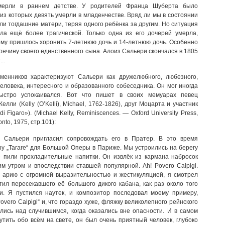
ерли в раннем детстве. У родителей Франца Шуберта было
из которых девять умерли в младенчестве. Вряд ли мы в состоянии
али тогдашние матери, теряя одного ребёнка за другим. Но ситуация
ла ещё более трагической. Только одна из его дочерей умерла,
 ему пришлось хоронить
7-летнюю
дочь и
14-летнюю
дочь. Особенно
кончину своего единственного сына. Алоиз Сальери скончался в 1805
..
менников характеризуют Сальери как дружелюбного, любезного,
еловека, интересного и образованного собеседника. Он мог иногда
быстро успокаивался. Вот что пишет в своих мемуарах певец
лли (Kelly (O’Kelli), Michael,
1762-1826),
друг Моцарта и участник
 Figaro»). (Michael Kelly, Reminiscences. — Oxford University Press,
nto, 1975, стр.101):
 Сальери пригласил сопровождать его в Пратер. В это время
ру „Tarare“ для Большой Оперы в Париже. Мы устроились на берегу
де пили прохладительные напитки. Он извлёк из кармана набросок
им утром и впоследствии ставшей популярной. Ah! Povero Calpigi.
 арию с огромной выразительностью и жестикуляцией, я смотрел
тил пересекавшего её большого дикого кабана, как раз около того
и. Я пустился наутек, и композитор последовал моему примеру,
overo Calpigi“ и, что гораздо хуже, фляжку великолепного рейнского
лись над случившимся, когда оказались вне опасности. И в самом
утить обо всём на свете, он был очень приятный человек, глубоко