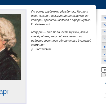
По моему глубокому убеждению, Моцарт
есть высшая, кульминационная точка, до
г
которой красота досягала в сфере музыки.
П. Чайковский
б
п
Моцарт — это молодость музыки, вечно
юный родник, несущий человечеству
п
радость весеннего обновления и душевной
гармонии.
з
Д. Шостакович
с
м
арт