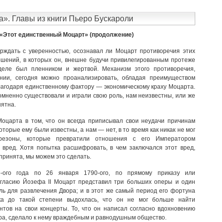
». Главы из книги Пьеро Бускароли
«Этот единственный Моцарт» (продолжение)
рждать с уверенностью, осознавал ли Моцарт противоречия этих
шений, в которых он, внешне будучи привилегированным протеже
еле был пленником и жертвой. Механизм этого противоречия,
нии, сегодня можно проанализировать, обладая преимуществом
благодаря единственному фактору — экономическому краху Моцарта.
омненно существовали и играли свою роль, нам неизвестны, или же
нятна.
оцарта в том, что он всегда приписывал свои неудачи причинам
оторые ему были известны, а нам — нет, в то время как никак не мог
резоны, которые превратили отношения с его Императором
 вред. Хотя попытка расшифровать, в чем заключался этот вред,
принята, мы можем это сделать.
-ого
года по 26 января
1790-ого,
по прямому приказу или
огласию Йозефа II Моцарт представил три больших оперы и один
ль для развлечения Двора; и в этот же самый период его фортуна
ка до такой степени выдохлась, что он не мог больше найти
тов на свои концерты. То, что он написал согласно вдохновению
ра, сделало к нему враждебным и равнодушным общество.