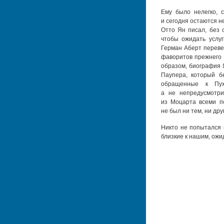
Ему было нелегко, 
и сегодня остаются н
Отто Ян писал, без
чтобы ожидать услу
Герман Аберт перевер
фаворитов прежнего 
образом, биография 
Паупера, который б
обращенные к Пух
а не непредусмотри
из Моцарта всеми по
не был ни тем, ни дру
Никто не попытался п
близкие к нашим, ож