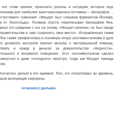
с его точки зрения, прояснить резоны и ситуации, которые еще
еясными для наиболее заинтересованных потомков — биографов. ...
 отчетливого сомнения: «Моцарт был слишком фаворитом Йозефа,
ги от Леопольда». Полвека спустя, переписывая биографию Яна,
нул это суждение с ног на голову: «Моцарт, конечно, не был среди
правительства и смог сохранить свое место». Исправленная таким
Яна также превратилась в основную опору сентиментализма в духе
ез должного контроля принял мольбы о материальной помощи,
бергу и нужду в деньгах за доказательство «бедности»,
тельного и безумного поведения. Этот сентиментализм сделал
кинутого и даже «голодного» маэстро, тогда как Моцарт никогда
гим.
осчитать деньги в его кармане. Того, кто попробовал, во времена,
идали волнующие сюрпризы.
«в начало
|
дальше»