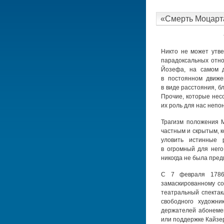
«Смерть Моцарта
Никто не может утве
парадоксальных отно
Йозефа, на самом д
в постоянном движе
в виде расстояния, 
Прочие, которые нес
их роль для нас непо
Трагизм положения М
частным и скрытым, к
уловить истинные 
в огромный для него
никогда не была пред
С 7 февраля
1786
замаскированному с
театральный спектак
свободного художни
держателей абонемен
или поддержке Кайзе