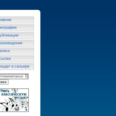
лавная
иография
убликации
роизведения
аписи
сылки
оцарт и сальери