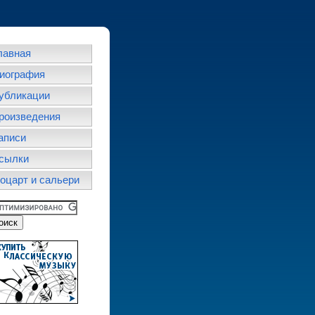
лавная
иография
убликации
роизведения
аписи
сылки
оцарт и сальери