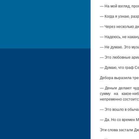
— На мой взгляд, про
— Когда я узнаю, раз
— Через несколько дн
— Надеюсь, не накану
— Не думаю. Это музы
— Это любовные арии
— Думаю, что граф С
Дебора выразила трев
— Деньги делают чуд
сумму на какое-ни
непременно состоитс
— Это вошло в обыча
— Да. Но со времен М
Эти слова застали Д