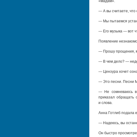
«мадам».
— А вы считаете, что
— Мы пытаемся устан
— Его музыка — вот ч
Появление незнакомог
— Прошу прощения, м
— В чем дело? — нед
— Цензура хочет озн
— Это песни. Песни 
— Не сомневаюсь в
приказал обращать о
и слова.
Анна Готлиб подала 
— Надеюсь, вы остан
Он быстро просмотрел