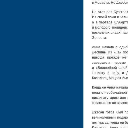
в Моцарта. Но Джэсон
На этот раз Бургтеа
Из своей ложи в бель
а в партере Шуберта
и молодого полицейск
последних рядах пар
Эрнеста.
Анна начала с одно
Деспины из «Так по
никогда прежде не
завершила первую
и «Волшебной флейт
теплоту и силу, и 
Казалось, Моцарт был
Когда же Анна начал
пела с необычайной 
писал эту арию для 
заключался не в слова
Джэсон готов был п
великолепный подаро
лет назад, когда ей 
Казалось, Анна звал