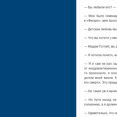
— Вы любили его? — 
— Мне было семнадца
в «Фигаро», мне было
— Детская любовь бы
— Что вы хотите у ме
— Мадам Готлиб, вы 
— Я хотела понять, к
— Я и сам не раз за
от неудовлетворенно
то произошло, я пон
делом моей жизни. М
его смерти. Это прид
— Не такая уж я муче
— Но пути назад нет
соперника, а я должен
— Удивительно, что н