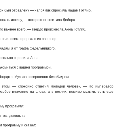
 он был отравлен? — напрямик спросила мадам Готлиб.
овить истину, — осторожно ответила Дебора.
то важнее всего, — твердо произнесла Анна Готлиб.
о человека прервало их разговор.
адам, я от графа Седельницкого.
овольно спросила Анна.
акомиться с вашей программой.
Моцарта. Музыка совершенно безобидная.
 этом, — спокойно ответил молодой человек. — Но император
собое внимание на слова, а в песнях, помимо музыки, есть еще
ему программу:
етесь довольны.
 программу и сказал: