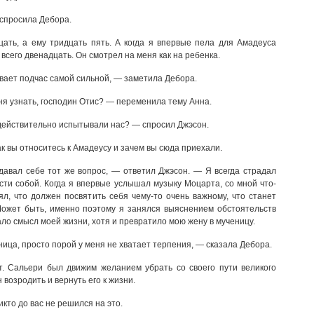
спросила Дебора.
ть, а ему тридцать пять. А когда я впервые пела для Амадеуса
 всего двенадцать. Он смотрел на меня как на ребенка.
вает подчас самой сильной, — заметила Дебора.
ня узнать, господин Отис? — переменила тему Анна.
действительно испытывали нас? — спросил Джэсон.
ак вы относитесь к Амадеусу и зачем вы сюда приехали.
давал себе тот же вопрос, — ответил Джэсон. — Я всегда страдал
сти собой. Когда я впервые услышал музыку Моцарта, со мной что-
ял, что должен посвятить себя чему-то очень важному, что станет
ожет быть, именно поэтому я занялся выяснением обстоятельств
ало смысл моей жизни, хотя и превратило мою жену в мученицу.
ница, просто порой у меня не хватает терпения, — сказала Дебора.
. Сальери был движим желанием убрать со своего пути великого
 возродить и вернуть его к жизни.
икто до вас не решился на это.