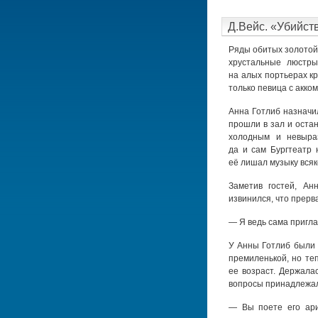
Д.Вейс. «Убийст
Ряды обитых золотой
хрустальные люстры
на алых портьерах кр
только певица с акко
Анна Готлиб назначи
прошли в зал и оста
холодным и невыра
да и сам Бургтеатр 
её лишал музыку всяк
Заметив гостей, Ан
извинился, что прерв
— Я ведь сама пригла
У Анны Готлиб были 
премиленькой, но те
ее возраст. Держалас
вопросы принадлежал
— Вы поете его ари