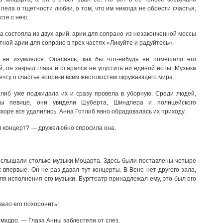
 пела о тщетности любви, о том, что им никогда не обрести счастья,
сте с нею.
а состояла из двух арий: арии для сопрано из незаконченной мессы
тной арии для сопрано в трех частях «Ликуйте и радуйтесь».
не изумлялся. Опасаясь, как бы что-нибудь не помешало его
, он закрыл глаза и старался не упустить ни единой ноты. Музыка
ечту о счастье вопреки всем жестокостям окружающего мира.
либ уже поджидала их и сразу провела в уборную. Среди людей,
лы певице, они увидели Шуберта, Шиндлера и полицейского
скоре все удалились. Анна Готлиб явно обрадовалась их приходу.
я концерт? — дружелюбно спросила она.
слышали столько музыки Моцарта. Здесь были поставлены четыре
х впервые. Он не раз давал тут концерты. В Вене нет другого зала,
я исполнения его музыки. Бургтеатр принадлежал ему, это был его
вало его похоронить!
 мудро. — Глаза Анны заблестели от слез.