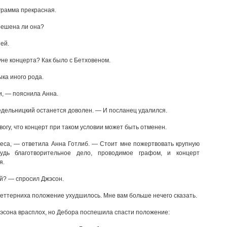
грамма прекрасная.
решена ли она?
ей.
не концерта? Как было с Бетховеном.
ка иного рода.
, — пояснила Анна.
едельницкий останется доволен. — И посланец удалился.
огу, что концерт при таком условии может быть отменен.
еса, — ответила Анна Готлиб. — Стоит мне пожертвовать крупную
будь благотворительное дело, проводимое графом, и концерт
я.
й? — спросил Джэсон.
еттерниха положение ухудшилось. Мне вам больше нечего сказать.
жэсона врасплох, но Дебора поспешила спасти положение: