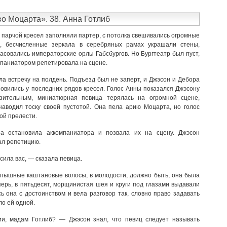
во Моцарта». 38. Анна Готлиб
 парчой кресел заполняли партер, с потолка свешивались огромные
, бесчисленные зеркала в серебряных рамах украшали стены,
асовались императорские орлы Габсбургов. Но Бургтеатр был пуст,
мпаниатором репетировала на сцене.
ла встречу на полдень. Подъезд был не заперт, и Джэсон и Дебора
новились у последних рядов кресел. Голос Анны показался Джэсону
зительным, миниатюрная певица терялась на огромной сцене,
наводил тоску своей пустотой. Она пела арию Моцарта, но голос
ой прелести.
на остановила аккомпаниатора и позвала их на сцену. Джэсон
ал репетицию.
сила вас, — сказала певица.
пышные каштановые волосы, в молодости, должно быть, она была
перь, в пятьдесят, морщинистая шея и круги под глазами выдавали
ь она с достоинством и вела разговор так, словно право задавать
о ей одной.
и, мадам Готлиб? — Джэсон знал, что певиц следует называть