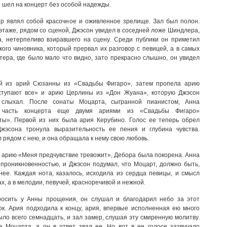
 шел на концерт без особой надежды.
тр являл собой красочное и оживленное зрелище. Зал был полон.
этаже, рядом со сценой, Джэсон увидел в соседней ложе Шиндлера,
, нетерпеливо взиравшего на сцену. Среди публики он приметил
ого чиновника, который прервал их разговор с певицей, а в самых
тера, где было мало что видно, зато прекрасно слышно, он увидел
й из арий Сюзанны из «Свадьбы Фигаро», затем пропела арию
ступают все» и арию Церлины из «Дон Жуана», которую Джэсон
 слыхал. После сонаты Моцарта, сыгранной пианистом, Анна
 часть концерта еще двумя ариями из «Свадьбы Фигаро»
ы». Первой из них была ария Керубино. Голос ее теперь обрел
Джэсона тронула выразительность ее пения и глубина чувства.
 рядом с нею, и она обращала к нему свою любовь.
а арию «Меня предчувствие тревожит», Дебора была покорена. Анна
проникновенностью, и Джэсон подумал, что Моцарт, должно быть,
нее. Каждая нота, казалось, исходила из сердца певицы, и смысл
х, а в мелодии, певучей, красноречивой и нежной.
росить у Анны прощения, он слушал и благодарил небо за этот
к. Ария подходила к концу, ария, впервые исполненная ею много
было всего семнадцать, и зал замер, слушая эту смиренную молитву.
а Моцарта, а он в ответ звал ее. Но вот в ее голосе зазвучало