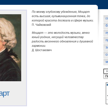
По моему глубокому убеждению, Моцарт
есть высшая, кульминационная точка, до
г
которой красота досягала в сфере музыки.
П. Чайковский
б
п
Моцарт — это молодость музыки, вечно
юный родник, несущий человечеству
п
радость весеннего обновления и душевной
гармонии.
з
Д. Шостакович
с
м
арт