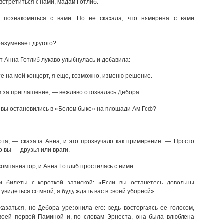
встретиться с нами, мадам Готлиб.
 познакомиться с вами. Но не сказала, что намерена с вами
разумевает другого?
т Анна Готлиб лукаво улыбнулась и добавила:
е на мой концерт, я еще, возможно, изменю решение.
 за приглашение, — вежливо отозвалась Дебора.
 вы остановились в «Белом быке» на площади Ам Гоф?
та, — сказала Анна, и это прозвучало как примирение. — Просто
о вы — друзья или враги.
компаниатор, и Анна Готлиб простилась с ними.
и билеты с короткой запиской: «Если вы останетесь довольны
увидеться со мной, я буду ждать вас в своей уборной».
казаться, но Дебора урезонила его: ведь восторгаясь ее голосом,
воей первой Паминой и, по словам Эрнеста, она была влюблена