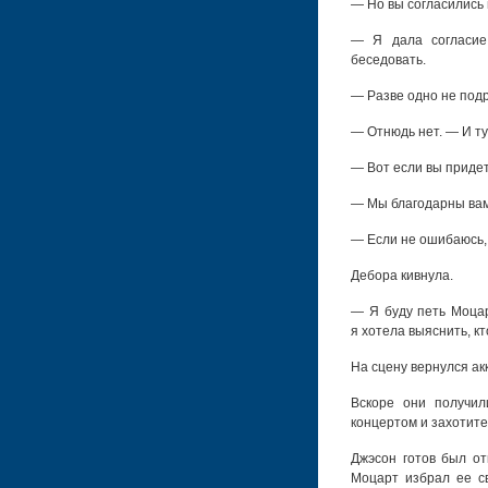
— Но вы согласились 
— Я дала согласие
беседовать.
— Разве одно не под
— Отнюдь нет. — И ту
— Вот если вы придет
— Мы благодарны вам
— Если не ошибаюсь,
Дебора кивнула.
— Я буду петь Моцар
я хотела выяснить, кт
На сцену вернулся ак
Вскоре они получил
концертом и захотите 
Джэсон готов был от
Моцарт избрал ее с