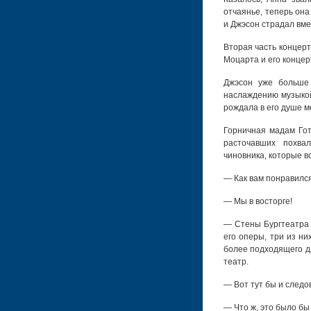
отчаянье, теперь она
и Джэсон страдал вме
Вторая часть концерт
Моцарта и его концер
Джэсон уже больше 
наслаждению музыкой
рождала в его душе м
Горничная мадам Гот
расточавших похва
чиновника, которые в
— Как вам понравилс
— Мы в восторге!
— Стены Бургтеатра 
его оперы, три из ни
более подходящего дл
театр.
— Вот тут бы и следо
— Что ж, это было бы