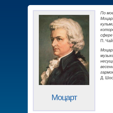
По мо
Моцар
кульм
котор
сфере
П. Чай
Моцар
музыки
несущ
весен
гармо
Д. Шо
Моцарт