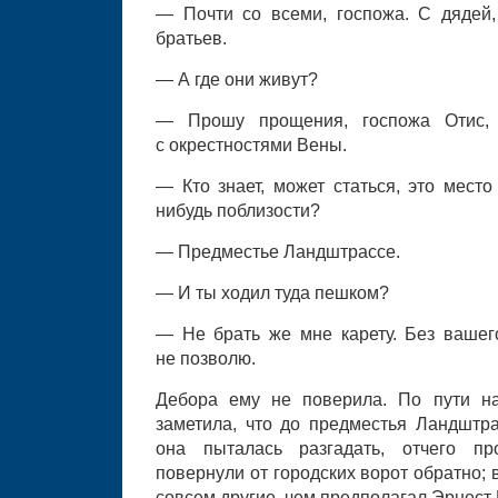
— Почти со всеми, госпожа. С дядей
братьев.
— А где они живут?
— Прошу прощения, госпожа Отис,
с окрестностями Вены.
— Кто знает, может статься, это место
нибудь поблизости?
— Предместье Ландштрассе.
— И ты ходил туда пешком?
— Не брать же мне карету. Без вашег
не позволю.
Дебора ему не поверила. По пути н
заметила, что до предместья Ландштр
она пыталась разгадать, отчего п
повернули от городских ворот обратно;
совсем другие, чем предполагал Эрнест