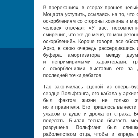
В пререканиях, в ссорах прошел целы
Моцарта уступить, ссылаясь на то, что
оскорблениям со стороны хозяина и мир
человек отвечал: «У вас, несомнен
смирения, что же до меня, то мои резо
оскорблений». Короче говоря, все обос
Арко, в свою очередь рассердившись 
буфера, амортизатора между дву
и непримиримыми характерами, гр
с оскорблениями выставив его за 
последней точки дебатов.
Так закончилась сценой из оперы-б
сердце Вольфганга, его кабала у архие
был фактом жизни не только это
но и правителя. Его пришлось вынести
ужасом в душе и дрожа от страха. Б
поделать. Былая тесная близость м
разрушена. Вольфганг был слишк
раболепством отца, чтобы и впредь