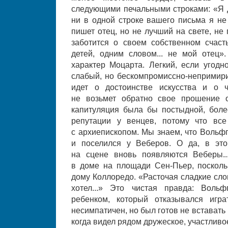
следующими печальными строками: «Я д
ни в одной строке вашего письма я не 
пишет отец, но не лучший на свете, не 
заботится о своем собственном счаст
детей, одним словом... не мой отец».
характер Моцарта. Легкий, если угодн
слабый, но бескомпромиссно-непримири
идет о достоинстве искусства и о ч
не возьмет обратно свое прошение о
капитуляция была бы постыдной, более
репутации у венцев, потому что вс
с архиепископом. Мы знаем, что Вольфг
и поселился у Веберов. О да, в эт
на сцене вновь появляются Веберы..
в доме на площади Сен-Пьер, поскол
дому Коллоредо. «Расточая сладкие сло
хотел...» Это чистая правда: Воль
ребенком, который отказывался игр
несимпатичен, но был готов не вставать 
когда видел рядом дружеское, участливо