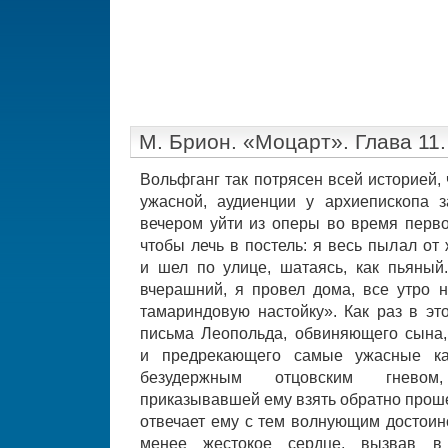
М. Брион. «Моцарт». Глава 11
Вольфганг так потрясен всей историей,
ужасной, аудиенции у архиепископа 
вечером уйти из оперы во время перво
чтобы лечь в постель: я весь пылал от
и шел по улице, шатаясь, как пьяный
вчерашний, я провел дома, все утро н
тамариндовую настойку». Как раз в эт
письма Леопольда, обвиняющего сына
и предрекающего самые ужасные к
безудержным отцовским гневом,
приказывавшей ему взять обратно проше
отвечает ему с тем волнующим достоин
менее жестокое сердце, вызвав в