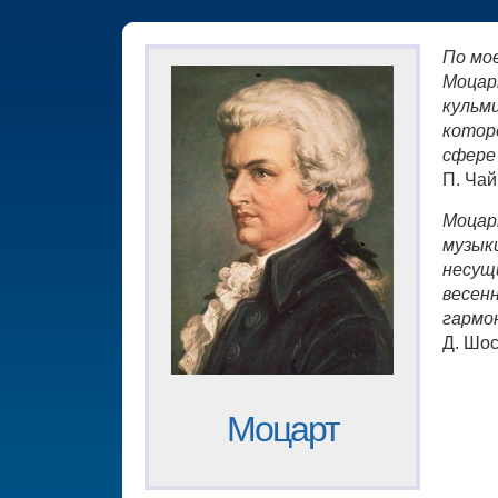
По мо
Моцар
кульм
котор
сфере
П. Чай
Моцар
музыки
несущ
весен
гармо
Д. Шо
Моцарт