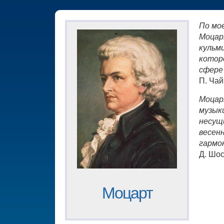
По мо
Моцар
кульм
котор
сфере
П. Чай
Моцар
музыки
несущ
весен
гармо
Д. Шо
Моцарт