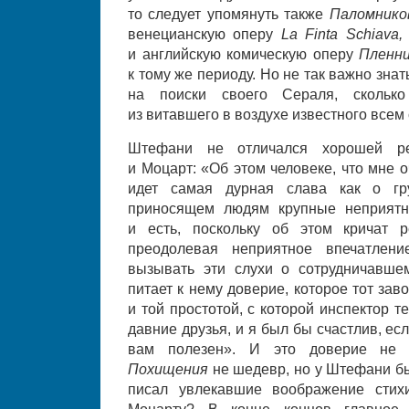
то следует упомянуть также
Паломнико
венецианскую оперу
La Finta Schiava
и английскую комическую оперу
Пленн
к тому же периоду. Но не так важно зна
на поиски своего Сераля, скольк
из витавшего в воздухе известного всем
Штефани не отличался хорошей ре
и Моцарт: «Об этом человеке, что мне 
идет самая дурная слава как о гру
приносящем людям крупные неприятно
и есть, поскольку об этом кричат р
преодолевая неприятное впечатлени
вызывать эти слухи о сотрудничавш
питает к нему доверие, которое тот за
и той простотой, с которой инспектор 
давние друзья, и я был бы счастлив, есл
вам полезен». И это доверие не 
Похищения
не шедевр, но у Штефани был
писал увлекавшие воображение стих