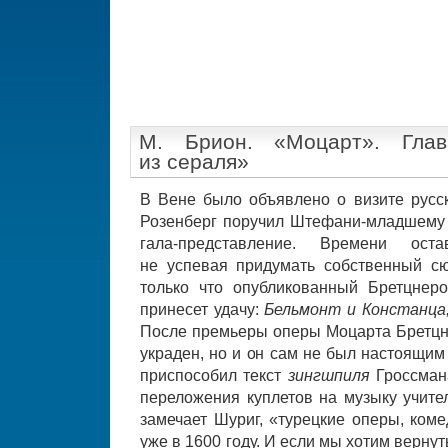
М. Брион. «Моцарт». Гла
из сераля»
В Вене было объявлено о визите русск
Розенберг поручил Штефани-младшему 
гала-представление. Времени ост
не успевая придумать собственный сю
только что опубликованный Бретцнер
принесет удачу:
Бельмонт и Констанца,
После премьеры оперы Моцарта Бретцне
украден, но и он сам не был настоящим
приспособил текст
зингшпиля
Гроссма
переложения куплетов на музыку учите
замечает Шуриг, «турецкие оперы, ком
уже в 1600 году. И если мы хотим верну