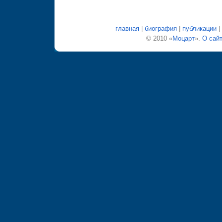
главная
|
биография
|
публикации
|
© 2010 «
Моцарт
».
О сай