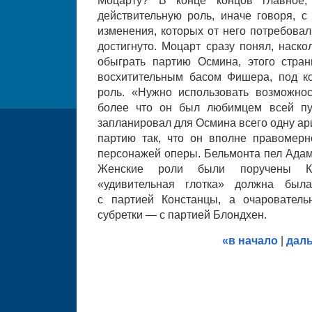
Моцарту? В конце концов главное
действительную роль, иначе говоря, 
изменения, которых от него потребовал
достигнуто. Моцарт сразу понял, наск
обыграть партию Осмина, этого стран
восхитительным басом Фишера, под к
роль. «Нужно использовать возможнос
более что он был любимцем всей пу
запланировал для Осмина всего одну ар
партию так, что он вполне правомер
персонажей оперы. Бельмонта пел Адам
Женские роли были поручены Ка
«удивительная глотка» должна была
с партией Констанцы, а очарователь
субретки — с партией Блондхен.
«в начало
|
дал