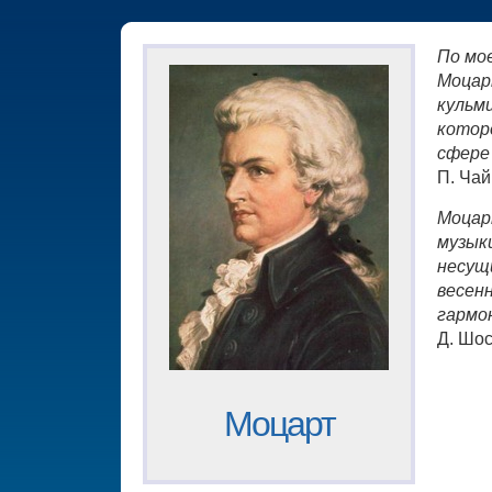
По мо
Моцар
кульм
котор
сфере
П. Чай
Моцар
музыки
несущ
весен
гармо
Д. Шо
Моцарт