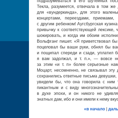
подразумеваться в его шутейных пос
Текла, разумеется, отвечала в том же
для «вундеркинда», для этого маленьк
концертами, переездами, приемами, 
с другим ребенком! Аугсбургская кузин
привычку к соответствующей лексике, 
шокировать, и когда им обоим исполни
Вольфганг пишет. «Я приветствовал бы 
поцеловал бы ваши руки, обнял бы ва
и пощипал спереди и сзади, уплатил б
я вам задолжал, и т. п.», — вовсе н
за этим «и т. п» более серьезные на
Моцарт, несомненно, не связывал эту 
сохранились ответные письма девушки, 
увидели бы, что она говорила с ним
пикантным и с виду многозначительн
в духе эпохи, и он никого не удивл
знатных дам, ибо и они имели к нему вкус
«в начало
|
дал