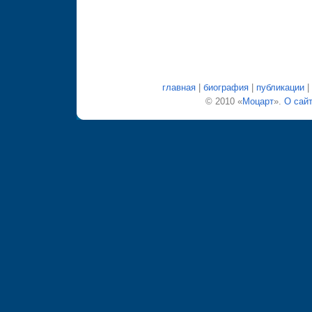
главная
|
биография
|
публикации
|
© 2010 «
Моцарт
».
О сай