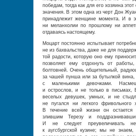
победам, тогда как для его хозяина этот
значения. В этом одна из черт Дон Жуа
принадлежит женщине момента. И в э
ни меланхолии по прошлому ни аппет
отдаваясь настоящему.
Моцарт постоянно испытывает потребно
не из бахвальства, даже не для поддер
той радости, которую оно ему приносит
позволяет ему отдохнуть от работы
болтовней. Очень общительный, радую
за чашей пунша или за бутылкой вина, 
с маленькими девочками. Насмеш
и острослов, и не только в письмах,
веселых девушек, умных, и не стыдл
не пугался ни легкого фривольного 
В течение всей жизни он остается 
злившим Терезу и поддразнивавши
И не следует преувеличивать не
к аугсбургской кузине; мы не знаем