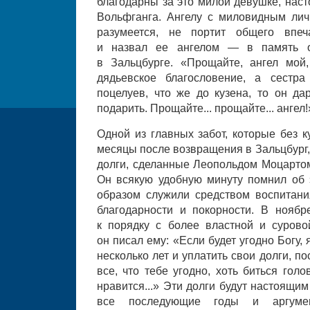
благодарны за это милой девушке, нас
Вольфганга. Ангелу с миловидным личи
разумеется, не портит общего впеч
и назвал ее ангелом — в память 
в Зальцбурге. «Прощайте, ангел мой
дядьевское благословение, а сестра
поцелуев, что же до кузена, то он да
подарить. Прощайте... прощайте... ангел!
Одной из главных забот, которые без 
месяцы после возвращения в Зальцбург,
долги, сделанные Леопольдом Моцартом
Он всякую удобную минуту помнил об э
образом служили средством воспитан
благодарности и покорности. В ноябр
к порядку с более властной и сурово
он писал ему: «Если будет угодно Богу
несколько лет и уплатить свои долги, п
все, что тебе угодно, хоть биться голо
нравится...» Эти долги будут настоящи
все последующие годы и аргумен