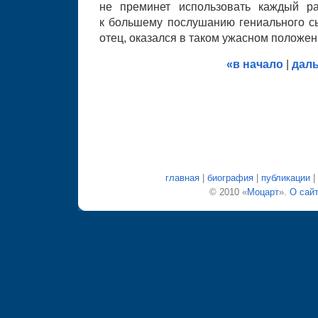
не преминет использовать каждый ра
к большему послушанию гениального сы
отец, оказался в таком ужасном положен
«в начало
|
дал
главная
|
биография
|
публикации
|
© 2010 «
Моцарт
».
О сай