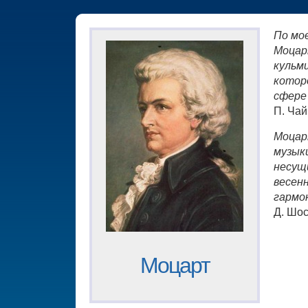
По мо
Моцар
кульм
котор
сфере
П. Чай
Моцар
музыки
несущ
весен
гармо
Д. Шо
Моцарт