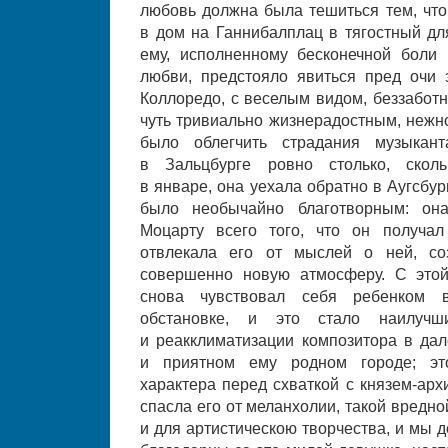
любовь должна была тешиться тем, что
в дом на Ганнибалплац в тягостный дл
ему, исполненному бесконечной боли 
любви, предстояло явиться пред очи з
Коллоредо, с веселым видом, беззабот
чуть тривиально жизнерадостным, нежн
было облегчить страдания музыкан
в Зальцбурге ровно столько, сколь
в январе, она уехала обратно в Аугсбур
было необычайно благотворным: она
Моцарту всего того, что он получал
отвлекала его от мыслей о ней, со
совершенно новую атмосферу. С этой
снова чувствовал себя ребенком 
обстановке, и это стало наилучш
и реакклиматизации композитора в дал
и приятном ему родном городе; это
характера перед схваткой с князем-арх
спасла его от меланхолии, такой вредн
и для артистическою творчества, и мы 