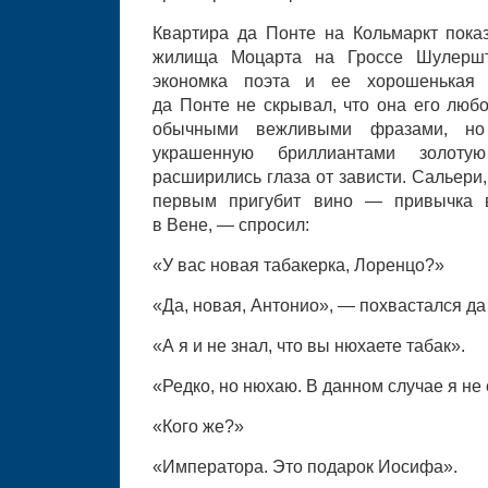
Квартира да Понте на Кольмаркт пока
жилища Моцарта на Гроссе Шулершт
экономка поэта и ее хорошенькая ш
да Понте не скрывал, что она его люб
обычными вежливыми фразами, но
украшенную бриллиантами золоту
расширились глаза от зависти. Сальери
первым пригубит вино — привычка в
в Вене, — спросил:
«У вас новая табакерка, Лоренцо?»
«Да, новая, Антонио», — похвастался да
«А я и не знал, что вы нюхаете табак».
«Редко, но нюхаю. В данном случае я не
«Кого же?»
«Императора. Это подарок Иосифа».