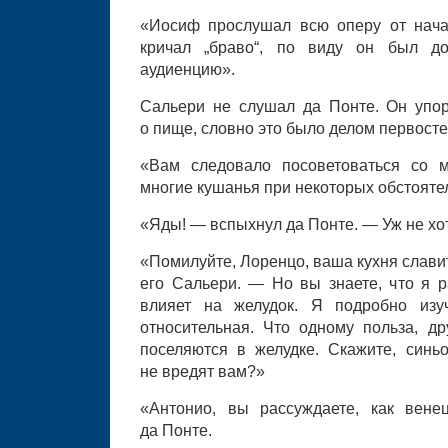
«Иосиф прослушал всю оперу от нача
кричал „браво“, по виду он был д
аудиенцию».
Сальери не слушал да Понте. Он упо
о пище, словно это было делом первост
«Вам следовало посоветоваться со м
многие кушанья при некоторых обстоятел
«Яды! — вспыхнул да Понте. — Уж не хоти
«Помилуйте, Лоренцо, ваша кухня слави
его Сальери. — Но вы знаете, что я р
влияет на желудок. Я подробно из
относительная. Что одному польза, др
поселяются в желудке. Скажите, синь
не вредят вам?»
«Антонио, вы рассуждаете, как вене
да Понте.