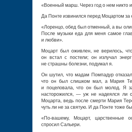
«Военный марш. Через год о нем никто и
Да Понте извинился перед Моцартом за о
«Лоренцо, обед был отменный, а вы оли
После музыки еда для меня самое глав
и любви».
Моцарт был оживлен, не верилось, что
он встал с постели; он излучал энер
не страшны болезни, подумал я.
Он шутил, что мадам Помпадур отказал
что он был слишком мал, а Мария Те
и поцеловала, что он был молод. Я з
насторожился, — уж не надеялся ли о
Моцарта, ведь после смерти Мария Тер
чуть ли не за святую. И да Понте тоже б
«По-вашему, Моцарт, царственные 
спросил Сальери.