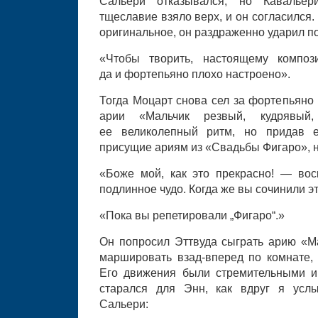
Сальери отказывался, но Кавальер
тщеславие взяло верх, и он согласился. 
оригинальное, он раздраженно ударил п
«Чтобы творить, настоящему композ
да и фортепьяно плохо настроено».
Тогда Моцарт снова сел за фортепьяно
арии «Мальчик резвый, кудрявый,
ее великолепный ритм, но придав е
присущие ариям из «Свадьбы Фигаро», 
«Боже мой, как это прекрасно! — вос
подлинное чудо. Когда же вы сочинили э
«Пока вы репетировали „Фигаро“.»
Он попросил Эттвуда сыграть арию «Ма
маршировать взад-вперед по комнате, 
Его движения были стремительными и
старался для Энн, как вдруг я усл
Сальери: