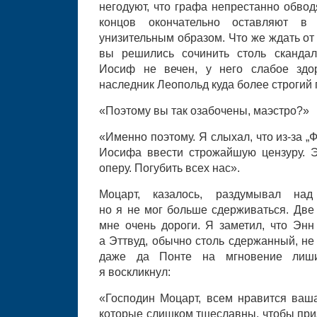
негодуют, что графа непрестанно обвод
концов окончательно оставляют в
унизительным образом. Что же ждать от
вы решились сочинить столь скандал
Иосиф не вечен, у него слабое здор
наследник Леопольд куда более строгий 
«Поэтому вы так озабочены, маэстро?»
«Именно поэтому. Я слыхал, что из-за „
Иосифа ввести строжайшую цензуру. 
оперу. Погубить всех нас».
Моцарт, казалось, раздумывал на
но я не мог больше сдерживаться. Две
мне очень дороги. Я заметил, что Энн 
а Эттвуд, обычно столь сдержанный, не
даже да Понте на мгновение лиши
я воскликнул:
«Господин Моцарт, всем нравится ваша
которые слишком тщеславны, чтобы приз