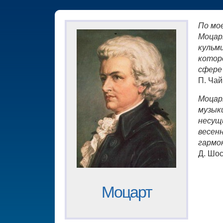
По мо
Моцар
кульм
котор
сфере
П. Чай
Моцар
музыки
несущ
весен
гармо
Д. Шо
Моцарт