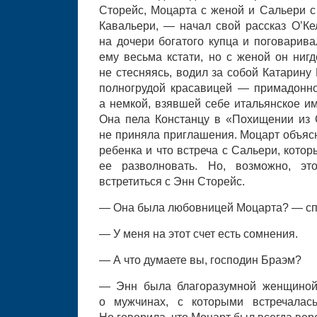
Сторейс, Моцарта с женой и Сальери с
Кавальери, — начал свой рассказ О’К
на дочери богатого купца и поговарива
ему весьма кстати, но с женой он нигд
не стесняясь, водил за собой Катарину
полногрудой красавицей — примадонно
а немкой, взявшей себе итальянское и
Она пела Констанцу в «Похищении из
не приняла приглашения. Моцарт объясн
ребенка и что встреча с Сальери, кото
ее разволновать. Но, возможно, эт
встретиться с Энн Сторейс.
— Она была любовницей Моцарта? — сп
— У меня на этот счет есть сомнения.
— А что думаете вы, господин Браэм?
— Энн была благоразумной женщиной.
о мужчинах, с которыми встречалас