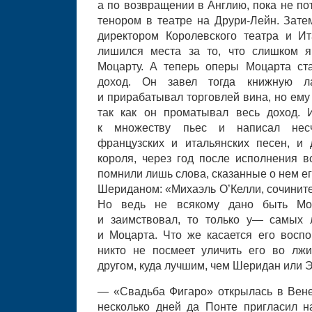
а по возвращении в Англию, пока не по
тенором в театре на Друри-Лейн. Зате
директором Королевского театра и И
лишился места за то, что слишком я
Моцарту. А теперь оперы Моцарта ст
доход. Он завел тогда книжную л
и прирабатывал торговлей вина, но ему
так как он проматывал весь доход. 
к множеству пьес и написал несч
французских и итальянских песен, и
короля, через год после исполнения 
помнили лишь слова, сказанные о нем е
Шериданом: «Михаэль О’Келли, сочините
Но ведь не всякому дано быть Мо
и заимствовал, то только у— самых 
и Моцарта. Что же касается его воспо
никто не посмеет уличить его во лж
другом, куда лучшим, чем Шеридан или Э
— «Свадьба Фигаро» открылась в Вене 
несколько дней да Понте пригласил н