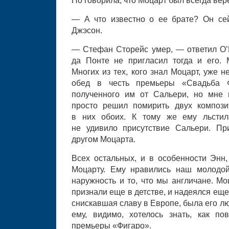
Но говорила, что Моцарт был всегда вер
— А что известно о ее брате? Он се
Джэсон.
— Стефан Сторейс умер, — ответил О’К
да Понте не пригласил тогда и его.
Многих из тех, кого знал Моцарт, уже 
обед в честь премьеры «Свадьба Ф
полученного им от Сальери, но мне п
просто решил помирить двух компози
в них обоих. К тому же ему льстил
не удивило присутствие Сальери. Пр
другом Моцарта.
Всех остальных, и в особенности Энн,
Моцарту. Ему нравились наш молодой
наружность и то, что мы англичане. Мо
признали еще в детстве, и надеялся еще 
снискавшая славу в Европе, была его л
ему, видимо, хотелось знать, как п
премьеры «Фигаро».