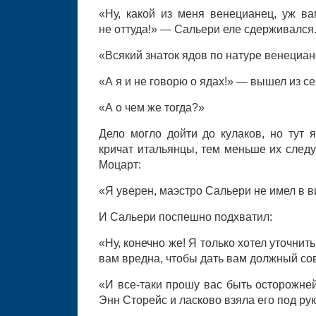
«Ну, какой из меня венецианец, уж ва
не оттуда!» — Сальери еле сдерживался
«Всякий знаток ядов по натуре венециан
«А я и не говорю о ядах!» — вышел из с
«А о чем же тогда?»
Дело могло дойти до кулаков, но тут 
кричат итальянцы, тем меньше их следу
Моцарт:
«Я уверен, маэстро Сальери не имел в в
И Сальери поспешно подхватил:
«Ну, конечно же! Я только хотел уточнит
вам вредна, чтобы дать вам должный сов
«И все-таки прошу вас быть осторожне
Энн Сторейс и ласково взяла его под рук