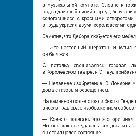
в музыкальной комнате. Словно к торж
надел длинный синий сюртук, безукори
сочетавшиеся с красными отворотами с
а грудь украсил двумя королевскими орд
Заметив, что Дебора любуется его мебел
— Это настоящий Шератон. Я купил е
он был жив.
С потолка свешивалась газовая лю
в Королевском театре, и Эттвуд прибави
— Недавнее изобретение. В Лондоне м
дома с газовым освещением.
На каминной полке стояли бюсты Гендел
висела гравюра с изображением собора 
— Кое-кто полагает, что это оригинал
Но мне пока не удалось это доказать,
он стоил целое состояние.