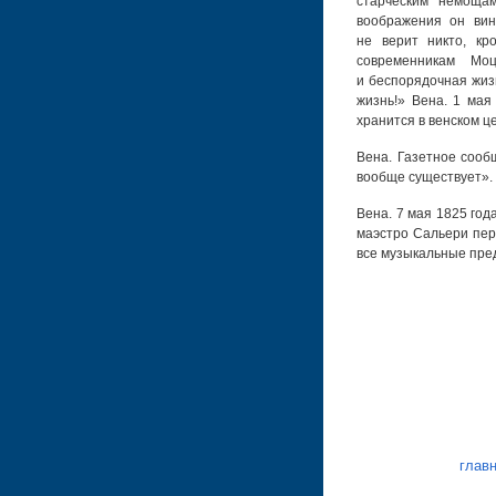
старческим немоща
воображения он вин
не верит никто, кр
современникам Мо
и беспорядочная жиз
жизнь!» Вена. 1 мая
хранится в венском ц
Вена. Газетное сооб
вообще существует».
Вена. 7 мая 1825 год
маэстро Сальери пер
все музыкальные пре
глав