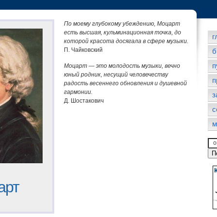
По моему глубокому убеждению, Моцарт
есть высшая, кульминационная точка, до
г
которой красота досягала в сфере музыки.
П. Чайковский
б
п
Моцарт — это молодость музыки, вечно
юный родник, несущий человечеству
п
радость весеннего обновления и душевной
гармонии.
з
Д. Шостакович
с
м
арт