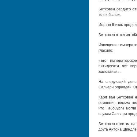
Бетховен сердито от
то ни было».
Иоганн Шикль продол
Бетховен ответил: «К
Извещение императо
гласило:
«Его императорско
пятидесяти лет вер
жалованья».
На следующий день 
Сальери оправдан. О
Карл ван Бетховен н
сомнения, весьма не
что Габсбурги могл
слухам Сальери прод
Бетховен ответил на 
друга Антона Шиндлер