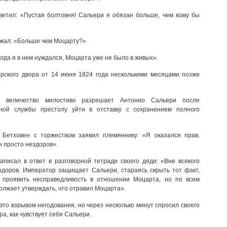
ветил: «Пустая болтовня! Сальери я обязан больше, чем кому бы
жал: «Больше чем Моцарту?»
огда я в нем нуждался, Моцарта уже не было в живых».
рского двора от 14 июня 1824 года несколькими месяцами позже
е величество милостиво разрешает Антонио Сальери после
ной службы престолу уйти в отставку с сохранением полного
Бетховен с торжеством заявил племяннику: «Я оказался прав.
н просто нездоров».
аписал в ответ в разговорной тетради своего дяди: «Вне всякого
здоров. Император защищает Сальери, стараясь скрыть тот факт,
и проявить несправедливость в отношении Моцарта, но по всем
олжает утверждать, что отравил Моцарта».
это взрывом негодования, но через несколько минут спросил своего
а, как чувствует себя Сальери.