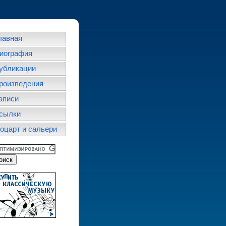
лавная
иография
убликации
роизведения
аписи
сылки
оцарт и сальери