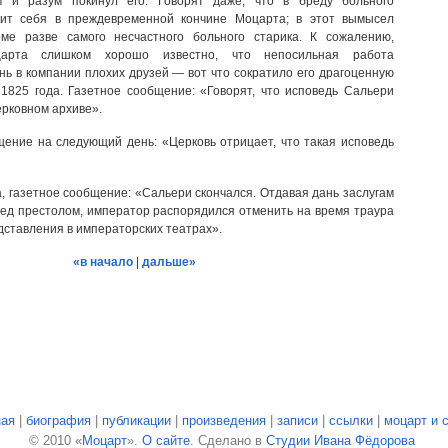
м и разум покинул его. Говорят даже, что в бреду больного
ит себя в преждевременной кончине Моцарта; в этот вымысел
оме разве самого несчастного больного старика. К сожалению,
царта слишком хорошо известно, что непосильная работа
нь в компании плохих друзей — вот что сократило его драгоценную
 1825 года. Газетное сообщение: «Говорят, что исповедь Сальери
ерковном архиве».
щение на следующий день: «Церковь отрицает, что такая исповедь
а, газетное сообщение: «Сальери скончался. Отдавая дань заслугам
ед престолом, император распорядился отменить на время траура
дставления в императорских театрах».
«в начало
|
дальше»
ная
|
биография
|
публикации
|
произведения
|
записи
|
ссылки
|
моцарт и 
© 2010 «
Моцарт
».
О сайте
. Сделано в
Студии Ивана Фёдорова