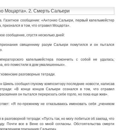
во Моцарта». 2. Смерть Сальери
да. Газетное сообщение: «Антонио Сальери, первый капельмейстер
, признался в том, что отравил Моцарта».
тное сообщение, спустя несколько дней:
признания священнику разум Сальери помутился и он пытался
о.
ператорского капельмейстера покончить с собой не удалась;
а, его поместили в дом умалишенных».
тховенские разговорные тетради.
нн Шикль сообщил глухому композитору последние новости, написав
тетради: «В конце концов Сальери сознался в том, что отравил
раскаяния он пытался перерезать себе горло, но пока еще жив».
ответ: «Я по-прежнему не отказываюсь именовать себя „учеником
в разговорной тетради: «Пусть так, но могу побиться об заклад, что
ду. Почти все в Вене со мной согласны. Обстоятельства смерти
верждением признания Сальери».