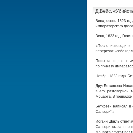
Д.Вейс. «Убийст
Вена, осень 1823 го
императорского двора
Вена, 1823 год. Газе
«После исповеди и 
перерезать себе горл
Попытка первого им
по приказу император
Ноябрь 1823 года. Бе
Друг Бетховена Иога
в его разговорной 
Моцарта. В припадке 
Бетховен написал в 
Сальери“.»
Иоганн Шикль ответил 
Сальери сказал прав
Моцарта служат подт