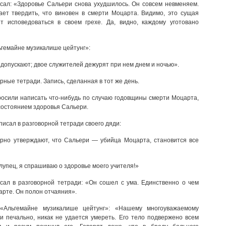
ал: «Здоровье Сальери снова ухудшилось. Он совсем невменяем.
ет твердить, что виновен в смерти Моцарта. Видимо, это сущая
т исповедоваться в своем грехе. Да, видно, каждому уготовано
ьгемайне музикалише цейтунг»:
 допускают; двое служителей дежурят при нем днем и ночью».
рные тетради. Запись, сделанная в тот же день.
росили написать что-нибудь по случаю годовщины смерти Моцарта,
состоянием здоровья Сальери.
писал в разговорной тетради своего дяди:
рно утверждают, что Сальери — убийца Моцарта, становится все
Глупец, я спрашиваю о здоровье моего учителя!»
ал в разговорной тетради: «Он сошел с ума. Единственно о чем
царте. Он полон отчаяния».
 «Альгемайне музикалише цейтунг»: «Нашему многоуважаемому
ни печально, никак не удается умереть. Его тело подвержено всем