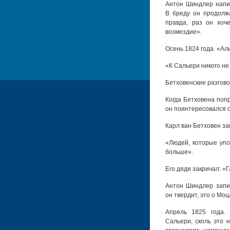
Антон Шиндлер напис
В бреду он продолжа
правда, раз он хоче
возмездие».
Осень 1824 года. «Ал
«К Сальери никого не
Бетховенские разгово
Когда Бетховена поп
он поинтересовался 
Карл ван Бетховен за
«Людей, которые упо
больше».
Его дядя закричал: «
Антон Шиндлер запис
он твердит, это о Мо
Апрель 1825 года.
Сальери, сколь это 