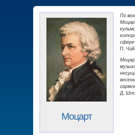
По мо
Моцар
кульм
котор
сфере
П. Чай
Моцар
музыки
несущ
весен
гармо
Д. Шо
Моцарт