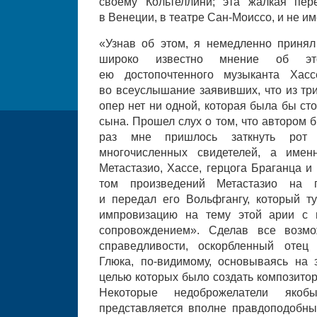
своему Кольтеллини; эта жалкая пер
в Венеции, в театре Сан-Моиссо, и не им
«Узнав об этом, я немедленно принял
широко известно мнение об эт
ею достопочтенного музыканта Хасс
во всеуслышание заявивших, что из тр
опер нет ни одной, которая была бы ст
сына. Прошел слух о том, что автором бы
раз мне пришлось заткнуть рот 
многочисленных свидетелей, а имен
Метастазио, Хассе, герцога Браганца и
том произведений Метастазио на 
и передал его Вольфгангу, который т
импровизацию на тему этой арии с 
сопровождением». Сделав все возмо
справедливости, оскорбленный отец
Глюка, по-видимому, основываясь на 
целью которых было создать композитор
Некоторые недоброжелатели як
представляется вполне правдоподобн