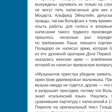
вынуждены заучивать их только на слух
не могут петь написанные для них 
Моцарта, Альфред Эйнштейн, допуска
правды, так как Вольфганг к тому време
опыта работы для голоса и впервые
написании такого трудного произвед
пришлось несколько раз переде
по требованию Лаши, певшего партию
Полидоро он написал арию, которая 
из его духовной оратории
Долг Первой
оказались женские арии — влюбленно
которой он написал прекрасную колорату
«Музыкантов оркестра убедили заявить,
оркестром дирижировал мальчишка. При
музыка никуда не годится, другие — что 
и разрушает просодию, потому что Вол
знает итальянский язык». Нашлись 
сравнившие партитуру с написанной в 1
Перилло на оригинальный текст Гольдо