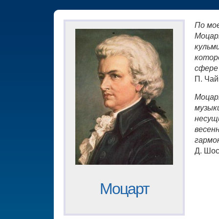
По мо
Моцар
кульм
котор
сфере
П. Чай
Моцар
музыки
несущ
весен
гармо
Д. Шо
Моцарт