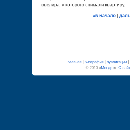
ювелира, у которого снимали квартиру.
«в начало
|
дал
главная
|
биография
|
публикации
|
© 2010 «
Моцарт
».
О сай