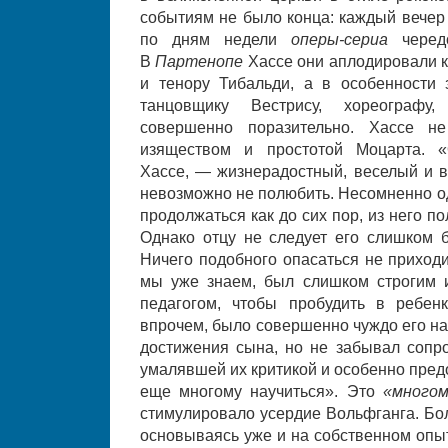
событиям не было конца: каждый вечер 
по дням недели
оперы-сериа
чере
В
Партенопе
Хассе они аплодировали 
и тенору Тибальди, а в особенности
танцовщику Вестрису, хореографу
совершенно поразительно. Хассе не
изяществом и простотой Моцарта. 
Хассе, — жизнерадостный, веселый и ве
невозможно не полюбить. Несомненно од
продолжаться как до сих пор, из него по
Однако отцу не следует его слишком б
Ничего подобного опасаться не приходи
мы уже знаем, был слишком строгим 
педагогом, чтобы пробудить в ребенк
впрочем, было совершенно чуждо его на
достижения сына, но не забывал сопр
умалявшей их критикой и особенно пре
еще многому научиться». Это
«много
стимулировало усердие Вольфганга. Бол
основываясь уже и на собственном опыт