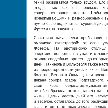
гений развивается только трудом. Его
этюды, так как он понимал, чт
совершенствования таланта. Чтобы во
исчерпывающими и разнообразными вы
нужно было подчиниться суровой дисц
Фукса
и контрапункта.
Счастливо начавшееся пребывание 
омрачено катастрофой: от оспы ум
Жозефа. На австрийскую столицу
эпидемия, повергшая в ужас и отчаяни
ожидал свадебных торжеств, до которых
дней. Наннерль и Вольферля также насти
из предосторожности увезли их из Ве
болезнь. Бежав в Ольмюц, они воспол
декана собора, графа Подстадского,
свой кров бедолагам-музыканта
не обезобразила, хотя оставила на е
жизнь. Целых десять дней его несчас
и веселое, оставалось до того распухш
глаз, и он стал практически слепым