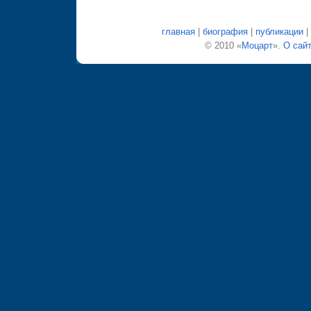
главная
|
биография
|
публикации
|
© 2010 «
Моцарт
».
О сай