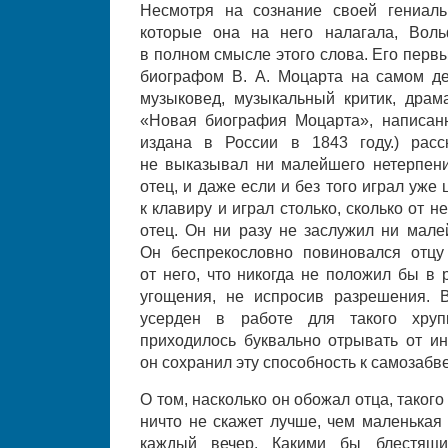
Несмотря на сознание своей гениаль
которые она на него налагала, Воль
в полном смысле этого слова. Его пер
биографом В. А. Моцарта на самом де
музыковед, музыкальный критик, драм
«Новая биография Моцарта», написан
издана в России в 1843 году.) расс
не выказывал ни малейшего нетерпени
отец, и даже если и без того играл уже
к клавиру и играл столько, сколько от н
отец. Он ни разу не заслужил ни мале
Он беспрекословно повиновался отцу
от него, что никогда не положил бы в 
угощения, не испросив разрешения. 
усерден в работе для такого хруп
приходилось буквально отрывать от ин
он сохранил эту способность к самозабве
О том, насколько он обожал отца, такого
ничто не скажет лучше, чем маленькая
каждый вечер. Какими бы блестящ