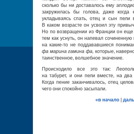
сколько бы ни доставалось ему аплодис
закружилась бы голова, даже когда 
укладываясь спать, отец и сын пели
В каком возрасте он усвоил эту привыч
Но по возвращении из Франции он еще 
тем как уснуть, он напевал сочиненну
на какие-то не поддававшиеся понима
фа марина гамина фа,
которые, наверн
таинственное, волшебное значение.
Происходило все это так: Леопол
на табурет, и они пели вместе, на два
Когда пение заканчивалось, отец целов
чего они спокойно засыпали.
«в начало
|
дал