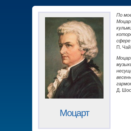
По мо
Моцар
кульм
котор
сфере
П. Чай
Моцар
музыки
несущ
весен
гармо
Д. Шо
Моцарт