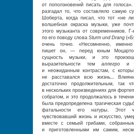
от поползновений писать для голоса».
разгадал то, что составляло самую су
Шоберта, когда писал, что тот «не 
волшебная окраска музыки, уже почт
этого музыканта от современников. Г
по его поводу слова
Sturm und Drang
(«Б
очень точно. «Несомненно, имен
пишет он, — перед юным Моцартом
сущность музыки, и это произош
выразительности тем
аллегро
и 
и неожиданным контрастам, с котор
не расставался всю жизнь... Влия
достаточно продолжительным, так 
в нескольких произведениях для форте
собратом, и это продолжалось в течени
была предопределена трагическая судьб
фатальности его натуры. Этот ч
чувствовавший жизнь и искусство, уме
вместе с семьей грибами, собранны
и приготовленными им самим, несм