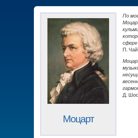
По мо
Моцар
кульм
котор
сфере
П. Чай
Моцар
музыки
несущ
весен
гармо
Д. Шо
Моцарт