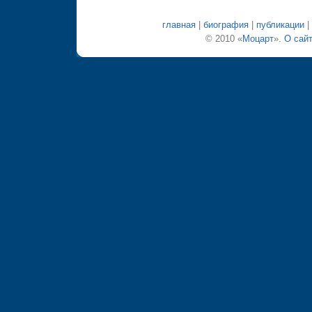
главная
|
биография
|
публикации
|
© 2010 «
Моцарт
».
О сай