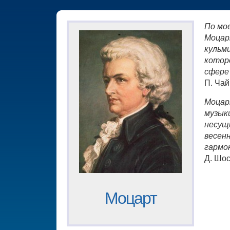
По мо
Моцар
кульм
котор
сфере
П. Чай
Моцар
музыки
несущ
весен
гармо
Д. Шо
Моцарт