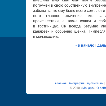
внешний мир был ему почти безраз
погружен в свою собственную внутренню
забывать, что ему было всего семь лет 
него главное значение, его зан
происшествия, а также кошки и соб
в гостиницах. Он всегда безумно лю
канареек и особенно щенка Пимперля
в меланхолию.
«в начало
|
дал
главная
|
биография
|
публикации
|
© 2010 «
Моцарт
».
О сай