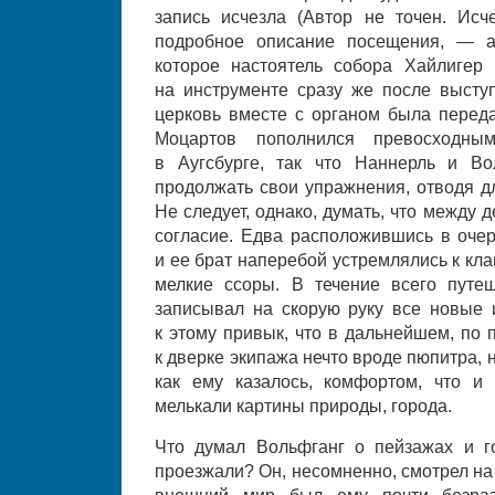
запись исчезла (Автор не точен. Ис
подробное описание посещения, — а
которое настоятель собора Хайлигер 
на инструменте сразу же после выступ
церковь вместе с органом была переда
Моцартов пополнился превосходны
в Аугсбурге, так что Наннерль и В
продолжать свои упражнения, отводя дл
Не следует, однако, думать, что между 
согласие. Едва расположившись в очер
и ее брат наперебой устремлялись к клав
мелкие ссоры. В течение всего путе
записывал на скорую руку все новые 
к этому привык, что в дальнейшем, по 
к дверке экипажа нечто вроде пюпитра, н
как ему казалось, комфортом, что и
мелькали картины природы, города.
Что думал Вольфганг о пейзажах и г
проезжали? Он, несомненно, смотрел на 