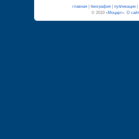
главная
|
биография
|
публикации
|
© 2010 «
Моцарт
».
О сай