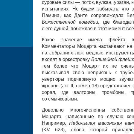
суровые силы — поток, вулкан, ураган,
испытаниях. Не будем забывать, что 
Памина, как Данте сопровождала Бе
Божественной комедии,
где благода
с его душой, побеждая в этот момент все
Какое значение имела флейта в
Комментаторы Моцарта настаивают на 
на собраниях лож медные инструменты
входят в оркестровку
Волшебной флей
тем более что Моцарт их не очень
высказывал свою неприязнь к трубе
увертюры подчеркнуто мощно звуча
жрецов (акт II, номер 18) представляе
хорал, где валторны, тромбоны, 
со смычковыми.
Довольно многочисленны собствен
Моцарта, написанные по случаю кон
Например,
Небольшая масонская кан
(KV 623), слова которой принадл