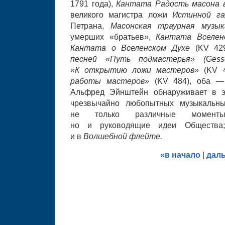
1791 года),
Кантата Радость масона в
великого магистра ложи
Истинной г
Петрана,
Масонская траурная муз
умерших «братьев»,
Кантата Вселе
Кантата о Вселенском Духе
(KV 42
песней «Путь подмастерья» (Gesse
«К открытию ложи мастеров»
(KV 
работы мастеров»
(KV 484), оба —
Альфред Эйнштейн обнаруживает в э
чрезвычайно любопытных музыкальн
не только различные моменты
но и руководящие идеи Общества;
и в
Волшебной флейте.
«в начало
|
дал