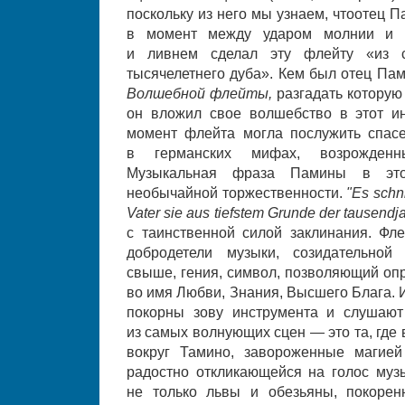
поскольку из него мы узнаем, чтоотец 
в момент между ударом молнии и р
и ливнем сделал эту флейту «из 
тысячелетнего дуба». Кем был отец Па
Волшебной флейты,
разгадать которую
он вложил свое волшебство в этот и
момент флейта могла послужить спас
в германских мифах, возрожденн
Музыкальная фраза Памины в это
необычайной торжественности.
"Es schn
Vater sie aus tiefstem Grunde der tausendj
с таинственной силой заклинания. Фле
добродетели музыки, созидательной
свыше, гения, символ, позволяющий оп
во имя Любви, Знания, Высшего Блага. 
покорны зову инструмента и слушают
из самых волнующих сцен — это та, где
вокруг Тамино, завороженные магией
радостно откликающейся на голос музы
не только львы и обезьяны, покоре