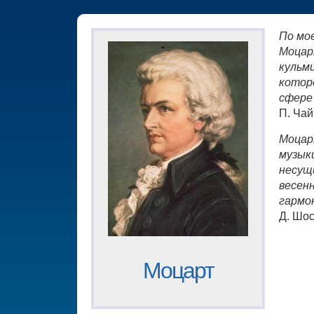
По мо
Моцар
кульм
котор
сфере
П. Чай
Моцар
музыки
несущ
весен
гармо
Д. Шо
Моцарт