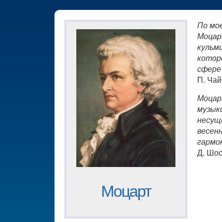
По мо
Моцар
кульм
котор
сфере
П. Чай
Моцар
музыки
несущ
весен
гармо
Д. Шо
Моцарт