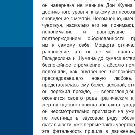
он наверняка не меньше Дон Жуана 
достичь того уровня, к какому он неосо
сновидение с мечтой. Несомненно, имен
чувствуя, насколько его не понимаю
непонимание и равнодушие ст
подтверждением обоснованности п
им к самому себе. Моцарта отличал
равновесие, что он не мог впасть 
Гельдерлина и Шумана до сумасшествия
беспокойное стремление к абсолютном
подгоняли, как внутреннее беспокой
преследовавшего новую любовь
представлялась ему более цельной, от
он пережил прежде, — всепоглощающ
окончится своего рода трагическим 
жертву тщетного поиска абсолюта, увод
он неосмотрительно пригласил на уж
по лестнице в звуковом ряду обозн
фатальности: уже первые такты увертюр
эта фатальность пришла в движение