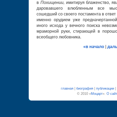
в
Похищении,
имитируя блаженство, я
даровавшего влюбленным все мыс
сошедший со своего постамента в ответ
именно орудием уже предначертанной
иного исхода у вечного поиска невозм
мраморной руки, стирающей в порошо
всеобщего любовника.
«в начало
|
дал
главная
|
биография
|
публикации
|
© 2010 «
Моцарт
».
О сай