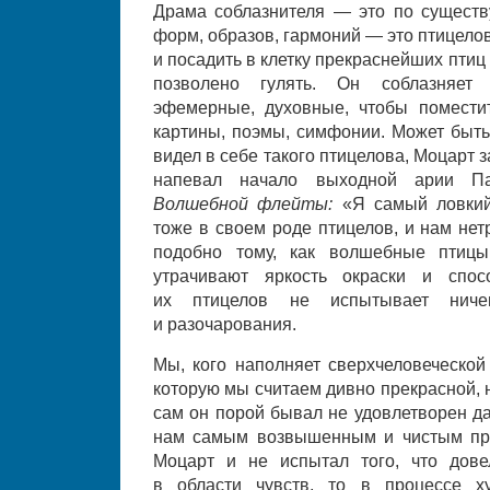
Драма соблазнителя — это по существ
форм, образов, гармоний — это птицело
и посадить в клетку прекраснейших птиц 
позволено гулять. Он соблазняет
эфемерные, духовные, чтобы поместить
картины, поэмы, симфонии. Может быть,
видел в себе такого птицелова, Моцарт з
напевал начало выходной арии Па
Волшебной флейты:
«Я самый ловкий
тоже в своем роде птицелов, и нам нет
подобно тому, как волшебные птицы
утрачивают яркость окраски и спос
их птицелов не испытывает ничег
и разочарования.
Мы, кого наполняет сверхчеловеческой
которую мы считаем дивно прекрасной, 
сам он порой бывал не удовлетворен да
нам самым возвышенным и чистым про
Моцарт и не испытал того, что дов
в области чувств, то в процессе ху