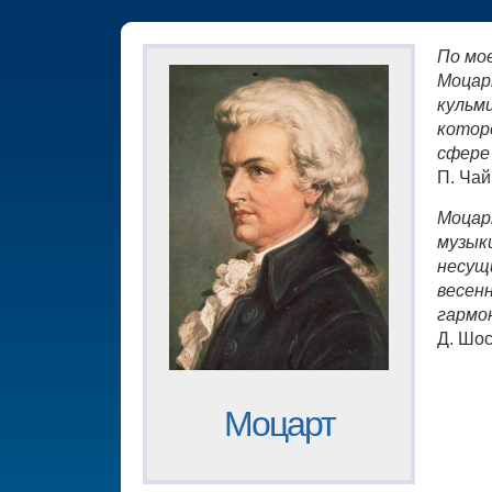
По мо
Моцар
кульм
котор
сфере
П. Чай
Моцар
музыки
несущ
весен
гармо
Д. Шо
Моцарт