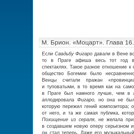
М. Брион. «Моцарт». Глава 16
Если
Свадьбу Фигаро
давали в Вене вс
то в Праге афиша весь тот год в
спектаклях. Такое разное отношение к 
общество Богемии было несравненно
Венцы считали пражан «провинциа
и туповатыми, в то время как на сам
в Праге был намного лучше, чем в а
аплодировала
Фигаро,
но она не был
которую пережил гений композитора; о
от него, и та же самая публика, кото
Похищение из сераля,
не желала при
в создавшем новую оперу серьезном и
он стал теперь. Даже его музыкальны