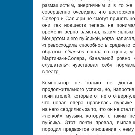
размашистым, энергичным и в то же
совершенно очевидно, что восторжен
Солера и Сальери не смогут принять но
они тех новшеств теперь не понимал
времени верно заметил, каким явным
Моцартом и его публикой, когда написал
«превосходила способность среднего 
образом,
Свадьба
сошла со сцены, у
Мартина-и-Солера, банальной ровно 
слушатель» чувствовал себя нормал
в театр.
Композитор не только не дости
продолжительного успеха, но, напротив
почитателей, которые от него отвернул
что новая опера нравилась публике 
на него сердились за то, что он не ста
«легкой» музыки, которую с таким н
публика. Этот почти провал, выпав
породил предвзятое отношение к нему 