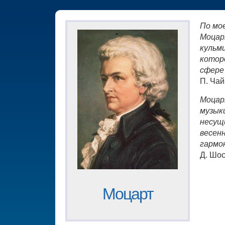
По мо
Моцар
кульм
котор
сфере
П. Чай
Моцар
музыки
несущ
весен
гармо
Д. Шо
Моцарт