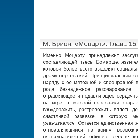
М. Брион. «Моцарт». Глава 15
Именно Моцарту принадлежит заслуг
составляющей пьесы Бомарше, язвител
которой более всего выделял социальн
драму персонажей. Принципиальным о
наряду с ее мятежной и своенравной в
рода безнадежное разочарование, 
отравляющее и подавляющее сердечны
на игре, в которой персонажи стараю
взбудоражить, растревожить вплоть до
счастливой развязке, в которую 
улаживается.
Остается единственная ж
отправляющийся на войну; возможно
пятнадцатилетний офицер, сердце ко