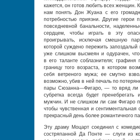
кажется, он готов любить всех женщин. 
нам понять Дон Жуана с его громад
потребностью приязни. Другие герои 
повседневной банальности, наделенны
сердцем, чтобы играть в эту опас
проигрывать, исключая смешную па
которой суждено пережить запоздалый
уже слишком высмеян и одурачен, чт
в его таланте соблазнителя; графиня 
границу того возраста, в котором воз
себя ветреного мужа; ее смутно взво
возможно, убив в ней печаль по потерян
пары Сюзанна—Фигаро, — то вряд ли ес
субретка всегда будет пренебрегать
мужчин. И не слишком ли сам Фигаро п
чтобы чувственная и сентиментальная 
прекрасный день более романтичного п
Эту драму Моцарт соединил с комеди
состряпанной Да Понте — слуги из к