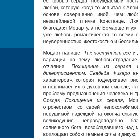
ее кровью сердца, побуждаемый ност
любви, которую когда-то испытал к Ало
основе совершенно иной, чем люб
незатейливой птичке Констанце. 
благодаря Моцарту, а не Бомарше и уж 
уже любовь романтическая со всеми 
неуверенностью, жестокостью и бессили
Моцарт напишет
Так поступают все
и
вариации на тему любовь-страдание,
отчаяние.
Похищение из сераля
дивертисментом. Свадьба Фигаро
в
характеров», которая подчеркивает р
и поднимает их в духовном смысле, «л
проблему предназначения человека и т
Создав
Похищение из сераля,
Моц
отрочеством, со своей непоколебимо
нерушимой надеждой на окончательну
великодушия неправдоподобно бл
солнечного бога, возобладавшего над
воплощает собою темные силы и дикую, 