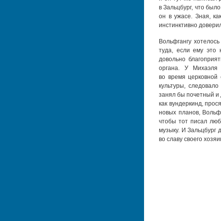
в Зальцбург, что был
oн в ужасе. Зная, к
инстинктивно доверил
Вольфгангу хотелось
туда, если ему это
довольно благоприя
органа. У Михаэля
во время церковной 
культуры, следовало
занял бы почетный и 
как вундеркинд, про
новых планов, Вольф
чтобы тот писал люб
музыку. И Зальцбург
во славу своего хозяи