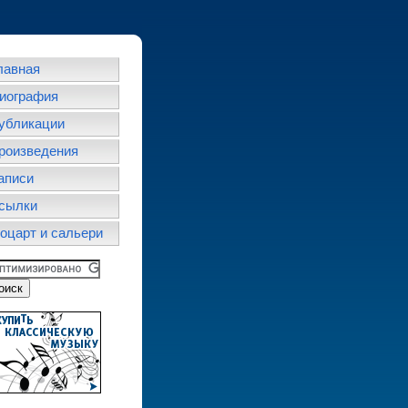
лавная
иография
убликации
роизведения
аписи
сылки
оцарт и сальери