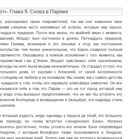
рт». Глава 9. Снова в Париже
о, разочаровал своих покровителей, так как они изменили свое
римм слишком часто напоминал об услугах, которые ему оказал,
надцати луидорах. Почти всю жизнь, по крайней мере с момента,
ависимо, Моцарт был постоянно в долгах. Пятнадцать луидоров,
жен Гримму, возникали в его письмах к отцу как постоянное
зательстве тем более унизительном, что барон славился полным
 скромности. Оказавшись в ложном положении с того момента, как
еприимством г-жи д’Эпине, Моцарт чувствовал себя нахлебником,
расходы на него были весьма незначительны. Он страдал оттого, что
тельского дома, от разлуки с Алоизией, от своей затерянности
настоящему не любили и не понимали. Мы знаем, как с самого детства
 нуждался в том, чтобы его окружала атмосфера симпатии. Он все
знавался себе в том, что Париж — это не тот город, который ему
у когда отец высказал предположение, что он мог бы устроить его
ископом Коллоредо и возвращение в Зальцбург, эта надежда стала
ешением.
 большая радость, когда однажды у герцога де Ноай, его большого
му периоду, он снова встретил «лондонского Баха», Иоганна
казалось достаточно, чтобы утолить его печали. Баха сопровождал
Тендуччи, с которым Вольфганг также познакомился в Лондоне,
для него несколько арий. Теперь ему уже не хотелось возвращаться