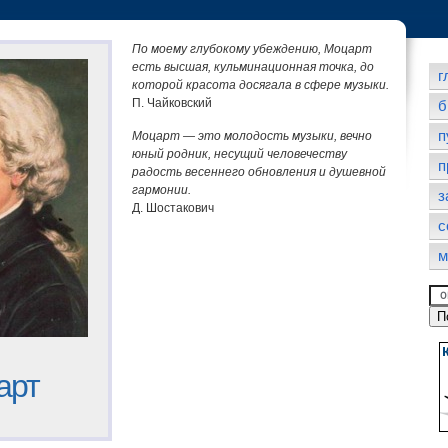
По моему глубокому убеждению, Моцарт
есть высшая, кульминационная точка, до
г
которой красота досягала в сфере музыки.
П. Чайковский
б
п
Моцарт — это молодость музыки, вечно
юный родник, несущий человечеству
п
радость весеннего обновления и душевной
гармонии.
з
Д. Шостакович
с
м
арт