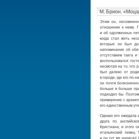
М. Брион. «Моца
Этим он, несомненн
отношение к нему. Г
и об одолженных пят
когда стал жить нез
которые он был дол
напоминание об обя
отсутствием такта и
воспользовался гост
несмотря на то, что 
был далеко от роди
в городе, где его по-
он почти болезненно
больше и больше при
подходил бы. Поэтом
примирение с архиеп
его единственным ут
Однако его ожидала и
друга по английско
Кристиана, и этого о
итальянский певец 
и он тут же написал 