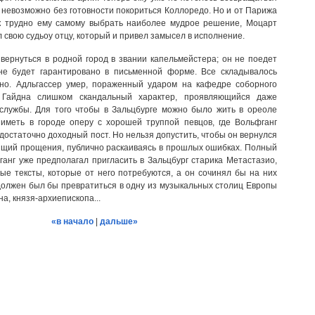
о невозможно без готовности покориться Коллоредо. Но и от Парижа
ак трудно ему самому выбрать наиболее мудрое решение, Моцарт
 свою судьоу отцу, который и привел замысел в исполнение.
 вернуться в родной город в звании капельмейстера; он не поедет
 не будет гарантировано в письменной форме. Все складывалось
тно. Адльгассер умер, пораженный ударом на кафедре соборного
 Гайдна слишком скандальный характер, проявляющийся даже
службы. Для того чтобы в Зальцбурге можно было жить в ореоле
 иметь в городе оперу с хорошей труппой певцов, где Вольфганг
достаточно доходный пост. Но нельзя допустить, чтобы он вернулся
сящий прощения, публично раскаиваясь в прошлых ошибках. Полный
ганг уже предполагал пригласить в Зальцбург старика Метастазио,
ые тексты, которые от него потребуются, а он сочинял бы на них
 должен был бы превратиться в одну из музыкальных столиц Европы
на, князя-архиепископа...
«в начало
|
дальше»